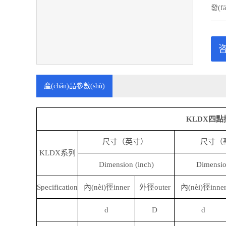
發(fā
咨
產(chǎn)品參數(shù)
KLDX四點
尺寸（英寸）
尺寸（
KLDX系列
Dimension (inch)
Dimensi
Specification
內(nèi)徑inner
外徑outer
內(nèi)徑inne
d
D
d