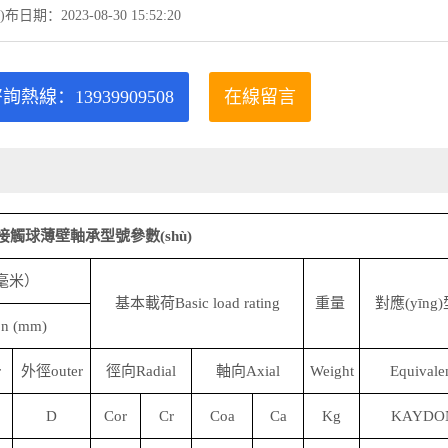
)布日期：2023-08-30 15:52:20
詢熱線：13939909508
在線留言
接觸球薄壁軸承型號參數(shù)
毫米）
基本載荷Basic load rating
重量
對應(yīng
on (mm)
r
外徑outer
徑向Radial
軸向Axial
Weight
Equivale
D
Cor
Cr
Coa
Ca
Kg
KAYDO