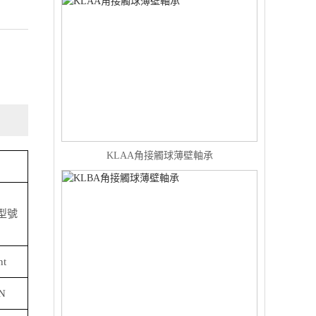
KLAA角接觸球薄壁軸承
)型號
nt
N