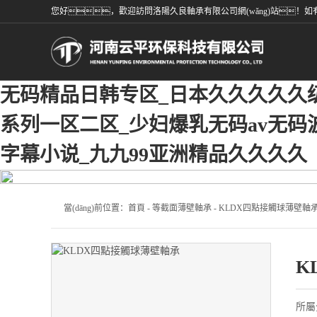
您好，歡迎訪問洛陽久良軸承有限公司網(wǎng)站！如有
无码精品日韩专区_日本久久久久久级
系列一区二区_少妇爆乳无码av无码波
字幕小说_九九99亚洲精品久久久久
當(dāng)前位置：
首頁
-
等截面薄壁軸承
- KLDX四點接觸球薄壁軸
K
所屬