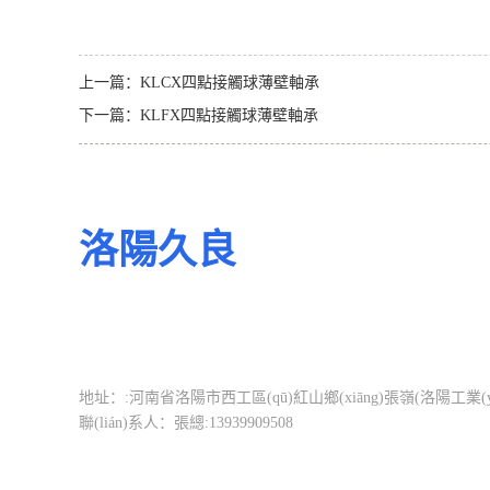
上一篇：
KLCX四點接觸球薄壁軸承
下一篇：
KLFX四點接觸球薄壁軸承
洛陽久良
軸承有限公司
主營交叉滾子軸承、等截面薄壁軸承、轉(zhuǎn)盤
聯(lián)系方式
地址：:河南省洛陽市西工區(qū)紅山鄉(xiāng)張嶺(洛陽工業
聯(lián)系人：張總:13939909508