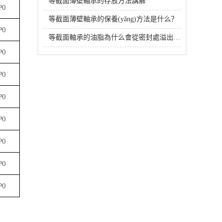
等截面薄壁軸承的存放方法講解
P0
等截面薄壁軸承的保養(yǎng)方法是什么？
P0
等截面軸承的油脂為什么會從密封處溢出？
P0
P0
P0
P0
P0
P0
P0