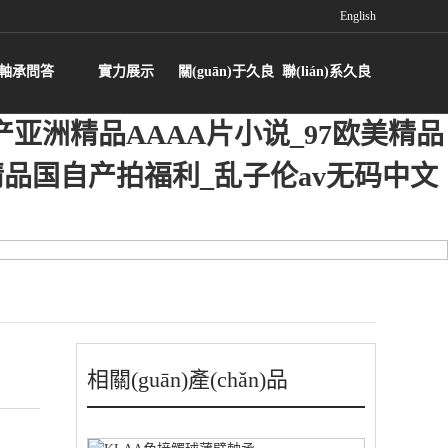
English
軸承問答
實力展示
關(guān)于久良
聯(lián)系久良
亚洲精品AAAA片小说_97欧美精品
精品国自产拍福利_乱子伦av无码中文
相關(guān)產(chǎn)品