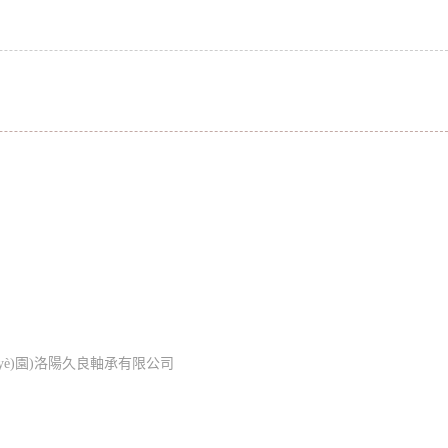
軸承及各種非標(biāo)軸承研發(fā)與制造
(yè)園)洛陽久良軸承有限公司
在線留言