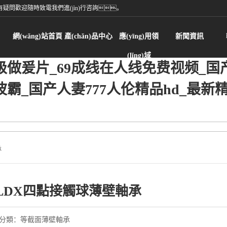
疑問歡迎隨時致電我們進(jìn)行咨詢。
網(wǎng)站首頁
產(chǎn)品中心
應(yīng)用領
新聞資訊
(lǐng)域
做爰片_69成线在人线免费视频_国产
霸_国产人妻777人伦精品hd_最新
承
LDX四點接觸球薄壁軸承
分類：等截面薄壁軸承