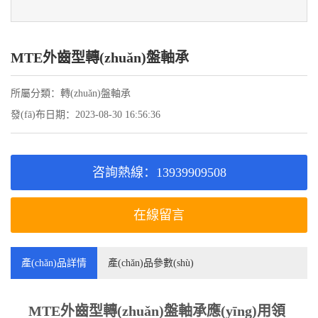
MTE外齒型轉(zhuǎn)盤軸承
所屬分類：轉(zhuǎn)盤軸承
發(fā)布日期：2023-08-30 16:56:36
咨詢熱線：13939909508
在線留言
產(chǎn)品詳情
產(chǎn)品參數(shù)
MTE外齒型轉(zhuǎn)盤軸承應(yīng)用領