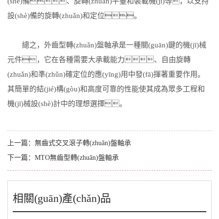
(shè)備、旋轉(zhuǎn)平臺和裝載機(jī)等，以支持
設(shè)備的旋轉(zhuǎn)和定位。
總之，外齒型轉(zhuǎn)盤軸承是一種關(guān)鍵的機(jī)械
元件，它在各種需要大承載能力、自由旋轉
(zhuǎn)和準(zhǔn)確定位的應(yīng)用中發(fā)揮著重要作用。
其簡單的結(jié)構(gòu)和高度可靠的性能使其成為眾多工程和
機(jī)械設(shè)計中的理想選擇。
上一篇：
無齒式交叉滾子轉(zhuǎn)盤軸承
下一篇：
MTO無齒型轉(zhuǎn)盤軸承
相關(guān)產(chǎn)品